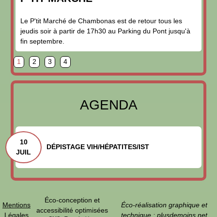
Le P'tit Marché de Chambonas est de retour tous les
jeudis soir à partir de 17h30 au Parking du Pont jusqu'à
fin septembre.
page
page
page
page
1
2
3
4
AGENDA
10
DÉPISTAGE VIH/HÉPATITES/IST
JUIL
Éco-conception et
Mentions
Éco-réalisation graphique et
accessibilité optimisées
Légales
technique :
plusdemoins.net