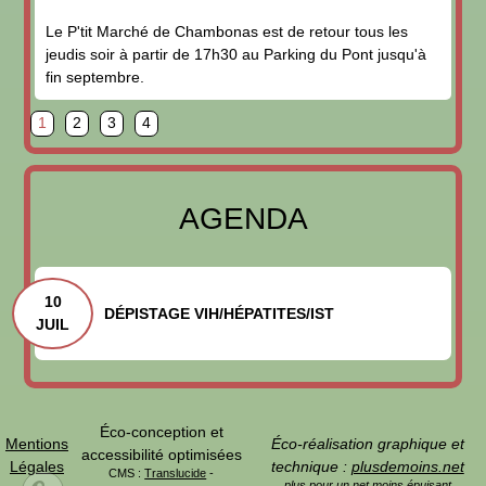
Le P'tit Marché de Chambonas est de retour tous les
jeudis soir à partir de 17h30 au Parking du Pont jusqu'à
fin septembre.
page
page
page
page
1
2
3
4
AGENDA
10
DÉPISTAGE VIH/HÉPATITES/IST
JUIL
Éco-conception et
Mentions
Éco-réalisation graphique et
accessibilité optimisées
Légales
technique :
plusdemoins.net
CMS :
Translucide
-
plus pour un net moins épuisant