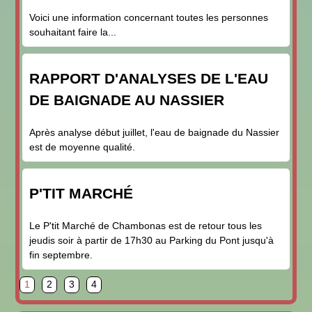
Voici une information concernant toutes les personnes
souhaitant faire la...
RAPPORT D'ANALYSES DE L'EAU
DE BAIGNADE AU NASSIER
Après analyse début juillet, l'eau de baignade du Nassier
est de moyenne qualité.
P'TIT MARCHÉ
Le P'tit Marché de Chambonas est de retour tous les
jeudis soir à partir de 17h30 au Parking du Pont jusqu'à
fin septembre.
page
page
page
page
1
2
3
4