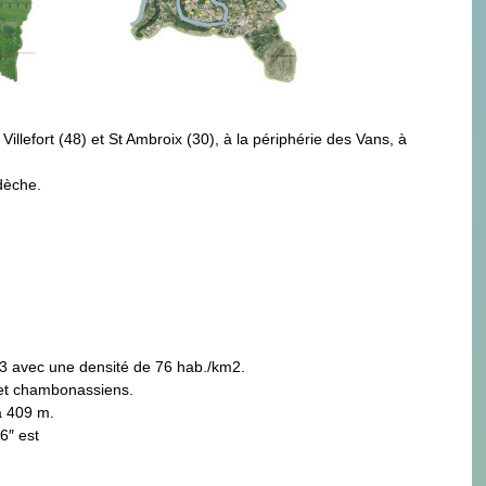
illefort (48) et St Ambroix (30), à la périphérie des Vans, à
rdèche.
013 avec une densité de 76 hab./km2.
et chambonassiens.
à 409 m.
6″ est