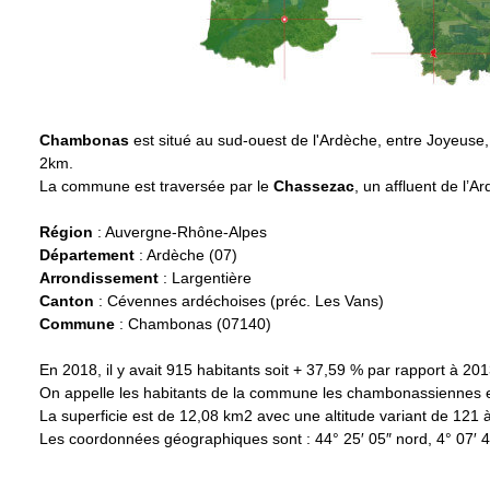
Chambonas
est situé au sud-ouest de l'Ardèche, entre Joyeuse, V
2km.
La commune est traversée par le
Chassezac
, un affluent de l’A
Région
: Auvergne-Rhône-Alpes
Département
: Ardèche (07)
Arrondissement
: Largentière
Canton
: Cévennes ardéchoises (préc. Les Vans)
Commune
: Chambonas (07140)
En 2018, il y avait 915 habitants soit + 37,59 % par rapport à 2
On appelle les habitants de la commune les chambonassiennes 
La superficie est de 12,08 km2 avec une altitude variant de 121 
Les coordonnées géographiques sont : 44° 25′ 05″ nord, 4° 07′ 4