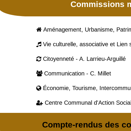
Commissions m
Aménagement, Urbanisme, Patrimo

Vie culturelle, associative et Lien 

Citoyenneté - A. Larrieu-Arguillé

Communication - C. Millet

Économie, Tourisme, Intercommuna

Centre Communal d'Action Social

Compte-rendus des co