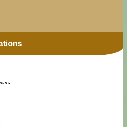
ations
és, etc.