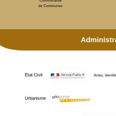
Communauté
de Communes
Administr
État Civil
Actes, identit
Urbanisme