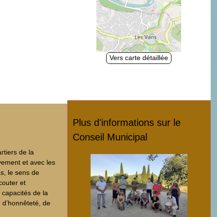
Vers carte détaillée
Plus d'informations sur le
Conseil Municipal
rtiers de la
ivement et avec les
s, le sens de
couter et
 capacités de la
, d’honnêteté, de