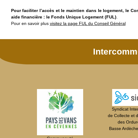
Pour faciliter l’accès et le maintien dans le logement, le C
aide financière : le Fonds Unique Logement (FUL)
.
Pour en savoir plus
visitez la page FUL du Conseil Général
Intercomm
Syndicat Int
de Collecte et 
des Ordur
Basse Ardèch