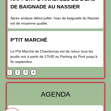
DE BAIGNADE AU NASSIER
Après analyse début juillet, l'eau de baignade du Nassier
est de moyenne qualité.
P'TIT MARCHÉ
Le P'tit Marché de Chambonas est de retour tous les
jeudis soir à partir de 17h30 au Parking du Pont jusqu'à
fin septembre.
page
page
page
page
1
2
3
4
AGENDA